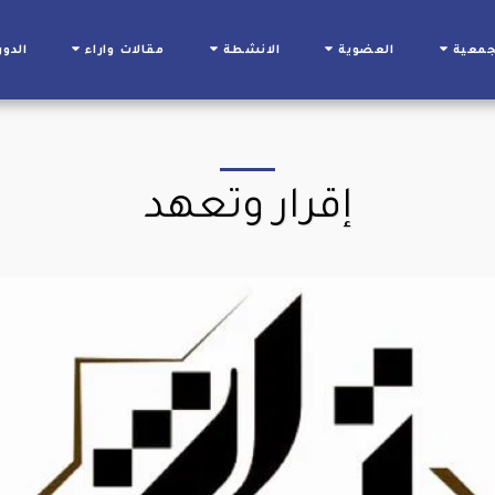
جمعية
العضوية
الانشطة
مقالات واراء
الدور
إقرار وتعهد